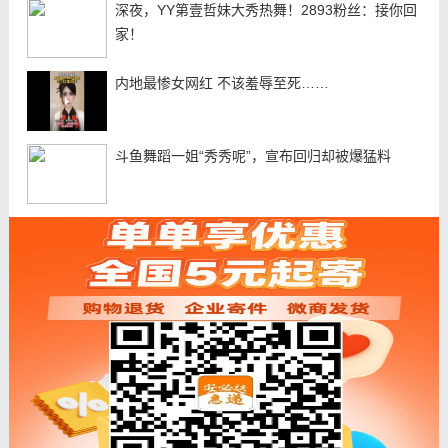
深夜，YY第壹哲妹大秀热舞！2893粉丝：接你回
家！
内地最惨女网红 不该羞辱至死……
斗鱼舞蹈一姐“秀秀呢”，宣布回归却被爆猛料