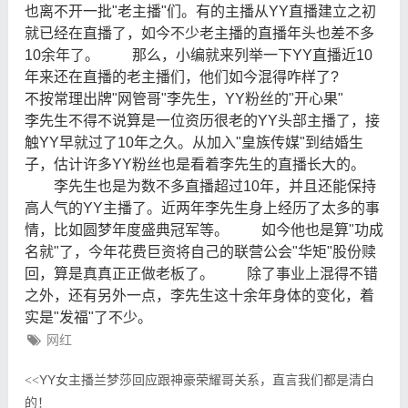
也离不开一批"老主播"们。有的主播从YY直播建立之初
就已经在直播了，如今不少老主播的直播年头也差不多
10余年了。 那么，小编就来列举一下YY直播近10
年来还在直播的老主播们，他们如今混得咋样了?
不按常理出牌"网管哥"李先生，YY粉丝的"开心果"
李先生不得不说算是一位资历很老的YY头部主播了，接
触YY早就过了10年之久。从加入"皇族传媒"到结婚生
子，估计许多YY粉丝也是看着李先生的直播长大的。
李先生也是为数不多直播超过10年，并且还能保持
高人气的YY主播了。近两年李先生身上经历了太多的事
情，比如圆梦年度盛典冠军等。 如今他也是算"功成
名就"了，今年花费巨资将自己的联营公会"华矩"股份赎
回，算是真真正正做老板了。 除了事业上混得不错
之外，还有另外一点，李先生这十余年身体的变化，着
实是"发福"了不少。
网红
YY女主播兰梦莎回应跟神豪荣耀哥关系，直言我们都是清白
<<
的！