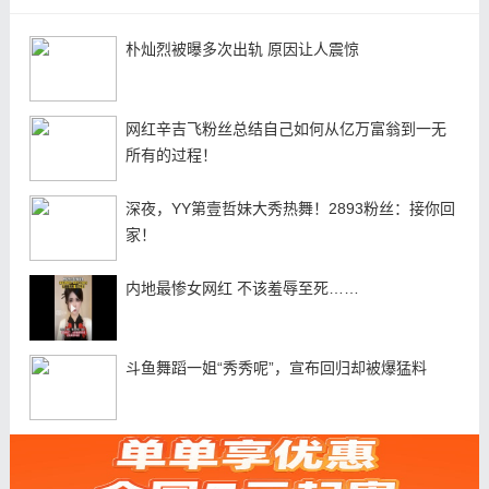
朴灿烈被曝多次出轨 原因让人震惊
网红辛吉飞粉丝总结自己如何从亿万富翁到一无
所有的过程！
深夜，YY第壹哲妹大秀热舞！2893粉丝：接你回
家！
内地最惨女网红 不该羞辱至死……
斗鱼舞蹈一姐“秀秀呢”，宣布回归却被爆猛料