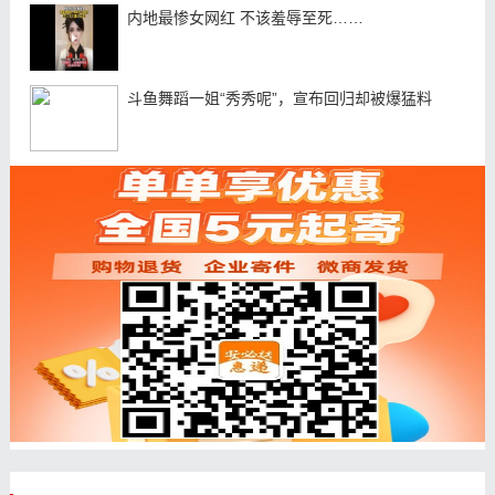
内地最惨女网红 不该羞辱至死……
斗鱼舞蹈一姐“秀秀呢”，宣布回归却被爆猛料