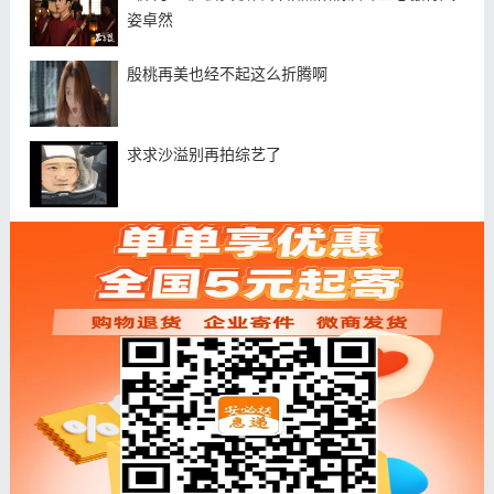
姿卓然
殷桃再美也经不起这么折腾啊
求求沙溢别再拍综艺了