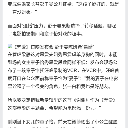
变成催婚家长替彭于晏公开征婚："这孩子挺好的，就是
一直没对象。"
而面对"逼婚"压力，彭于晏果断选择了转移话题，聊起
了电影拍摄期间和章子怡对戏的趣事。
在管虎梁静这对恩爱夫妇秀恩爱虐单身狗的同时，未能
到场的女主章子怡秀恩爱段数同样不低：发布会现场公
布了一段章子怡托汪峰录制的VCR，在VCR中，汪峰首
度开口在公众面前称章子怡为"妻子"："我的妻子在电影
里诠释了一个很美的角色，张一白和我也是好朋友。
所以我决定把我新专辑里的这首《谢谢》作为《奔爱》
这部电影的主题曲，希望能为电影添一份力。"
刚刚诞下女儿的章子怡，前天在微博晒出了小公主醒醒