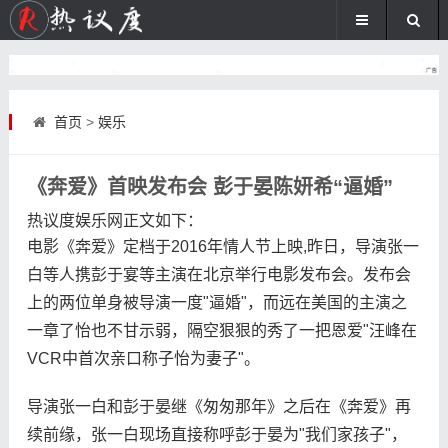
首页
>
娱乐
《奔爱》首映发布会 彭于晏陈妍希“逼婚”
热议度娱乐网
正文如下
：
电影《奔爱》定档于2016年情人节上映,昨日，导演张一
白等人携彭于宴等主演在北京举行电影发布会。发布会
上的两位单身被导演一度"逼婚"，而远在美国的主演之
一章了怡也不甘示弱，隔空狠狠的秀了一把恩爱"汪峰在
VCR中首次亲口称子怡为妻子"。
导演张一白和彭于晏继《匆匆那年》之后在《奔爱》再
续前缘，张一白现场直接称呼彭于晏为"我们家孩子"，