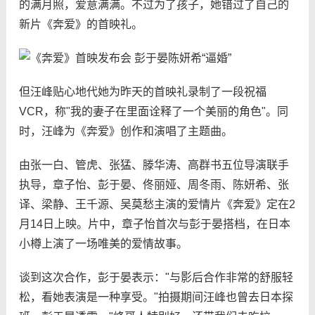
的满月照，爱意满满。不过为了孩子，她错过了自己的
新片《奔爱》的首映礼。
但汪峰贴心地代她为昨天的首映礼录制了一段祝福
VCR，称"我的妻子在里面诠释了一个美丽的角色"。同
时，汪峰为《奔爱》创作和演唱了主题曲。
由张一白、管虎、张猛、滕华涛、高群书五位导演联手
执导，章子怡、彭于晏、佟丽娅、周冬雨、陈妍希、张
译、梁静、王千源、吴莫愁主演的爱情片《奔爱》定在2
月14日上映。片中，章子怡首次与彭于晏搭档，在日本
小樽上演了一场唯美的爱情故事。
谈到这次合作，彭于晏表示："与影后合作非常的舒服轻
松，看她表演是一种享受。"拍摄期间汪峰也曾去日本探