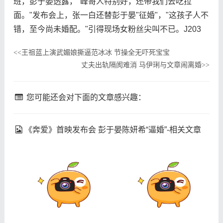
班，彭于晏透露，"峰哥人特别好，还带我们去吃拉
面。"发布会上，张一白还替彭于晏"征婚"，"这孩子人不
错，至今尚未婚配。"引得现场女粉丝尖叫不已。J203
王祖蓝上演武媚娘撕逼范冰冰 节操全无吓死宝宝
<<
丈夫出轨隔阂难消 马伊琍与文章闹离婚
>>
您可能还会对下面的文章感兴趣：
《奔爱》首映发布会 彭于晏陈妍希“逼婚”-相关文章