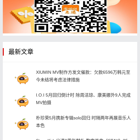
最新文章
XIUMIN MV制作方发文催款：欠款6596万韩元至
今未结将考虑法律措施
I.O.I 5月回归倒计时 除周洁琼、康美娜外9人完成
MV拍摄
朴珍荣5月携新专辑solo回归 时隔两年再展音乐人
本色