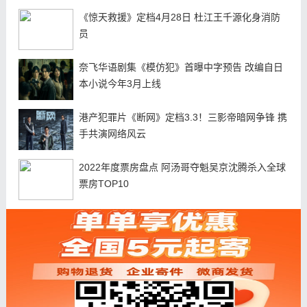
《惊天救援》定档4月28日 杜江王千源化身消防
员
奈飞华语剧集《模仿犯》首曝中字预告 改编自日
本小说今年3月上线
港产犯罪片《断网》定档3.3！三影帝暗网争锋 携
手共演网络风云
2022年度票房盘点 阿汤哥夺魁吴京沈腾杀入全球
票房TOP10