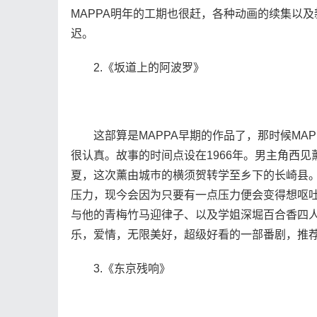
MAPPA明年的工期也很赶，各种动画的续集以
迟。
2.《坂道上的阿波罗》
这部算是MAPPA早期的作品了，那时候MAP
很认真。故事的时间点设在1966年。男主角西见
夏，这次薰由城巿的横须贺转学至乡下的长崎县
压力，现今会因为只要有一点压力便会变得想呕
与他的青梅竹马迎律子、以及学姐深堀百合香四
乐，爱情，无限美好，超级好看的一部番剧，推
3.《东京残响》