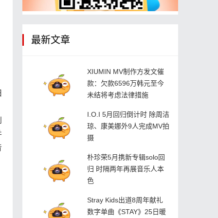
最新文章
XIUMIN MV制作方发文催
款：欠款6596万韩元至今
旧
未结将考虑法律措施
I.O.I 5月回归倒计时 除周洁
到
琼、康美娜外9人完成MV拍
并
摄
音
朴珍荣5月携新专辑solo回
归 时隔两年再展音乐人本
色
Stray Kids出道8周年献礼
数字单曲《STAY》25日暖