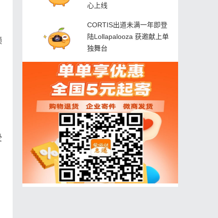
心上线
CORTIS出道未满一年即登
陆Lollapalooza 获邀献上单
频
独舞台
受