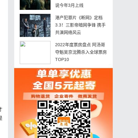
说今年3月上线
港产犯罪片《断网》定档
3.3！三影帝暗网争锋 携手
共演网络风云
2022年度票房盘点 阿汤哥
夺魁吴京沈腾杀入全球票房
TOP10
才
是