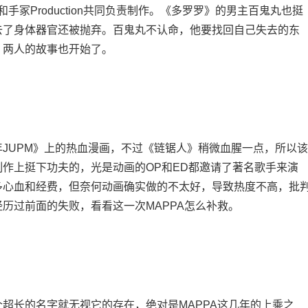
冢Production共同负责制作。《多罗罗》的男主百鬼丸也挺
去了身体器官还被抛弃。百鬼丸不认命，他要找回自己失去的东
，两人的故事也开始了。
UPM》上的热血漫画，不过《链锯人》稍微血腥一点，所以该
作上挺下功夫的，光是动画的OP和ED都邀请了著名歌手来演
多心血和经费，但奈何动画确实做的不太好，导致热度不高，批
历过前面的失败，看看这一次MAPPA怎么补救。
长的名字就无视它的存在，绝对是MAPPA这几年的上乘之