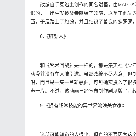
改编自手冢治虫创作的同名漫画，由MAPPA和手
惨的，一出生就被父亲献给了妖魔，以至于他失
西，于是踏上了旅途，并且结识了善良的多罗罗
8.《链锯人》
和《咒术回战》是一样的，都是集英社《少年J
动漫并没有在大陆引进。虽然改编不尽人意，但制
唱，而且是一集一首新歌曲，可见确实投入了很
声一片。不过，该动画已经宣布制作剧场版了，经
9.《拥有超常技能的异世界流浪美食家》
这部可能知道的人很少，但真的不要因为这个超