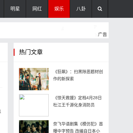
明星
网红
娱乐
八卦
热门文章
《狂飙》：扫黑除恶题材创
作的新探索
《惊天救援》定档4月28日
杜江王千源化身消防员
息
奈飞华语剧集《模仿犯》首
曝中字预告 改编自日本小