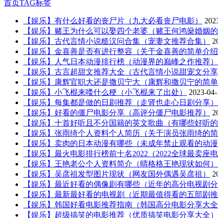
首页
TAG标签
【娱乐】有什么好看的丧尸片（九大必看丧尸电影）
202
【娱乐】赌王为什么可以娶四个老婆（赌王何鸿燊婚姻的
【娱乐】古代言情小说糙汉问合集（宠妻文推荐合集）
2
【娱乐】金喜善是否有进行整容（关于金喜善的简单介绍
【娱乐】人气日本动漫排行榜（动漫界的巅峰之作推荐）
【娱乐】古言超甜文推荐大全（古代言情小说甜宠文分享
【娱乐】康辉官职大还是撒贝宁大（康辉和撒贝宁的简单
【娱乐】小飞棍来喽什么梗（小飞棍来了出处）
2023-04-
【娱乐】每集都是做的日剧推荐（走肾也走心日剧分享）
【娱乐】好看的僵尸电影分享（高评分僵尸电影推荐）
2
【娱乐】十首好听且不分国籍的英文歌曲（有哪些好听的
【娱乐】张雨绮个人资料个人简历（关于演员张雨绮的简
【娱乐】卖肉的日本动漫有哪些（未成年禁止观看的动漫
【娱乐】最火电影排行榜前十名2022（2022全球最卖座
【娱乐】王艳老公个人资料简介（晴格格王艳现状如何）
【娱乐】吴彦祖发型图片现状（网友国外偶遇吴彦祖）
2
【娱乐】最近好看的偶像剧有哪些（近年的高分电视剧分
【娱乐】最新最好看的电视剧（近期最值得看的五部剧推
【娱乐】韩国好看电影推荐指南（韩国高分电影分享大全
【娱乐】超级搞笑的电影推荐（优质搞笑电影分享大全）