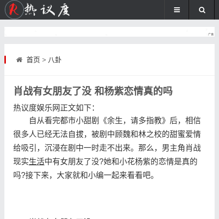
首页
>
八卦
肖战有女朋友了没 和杨紫恋情真的吗
热议度娱乐网
正文如下
：
自从看完都市小甜剧《余生，请多指教》后，相信
很多人已经无法自拔，被剧中顾魏和林之校的甜蜜爱情
给吸引，沉浸在剧中一时走不出来。那么，男主角肖战
现实
生活
中有女朋友了没?她和小花杨紫的恋情是真的
吗?接下来，大家就和小编一起来看看吧。