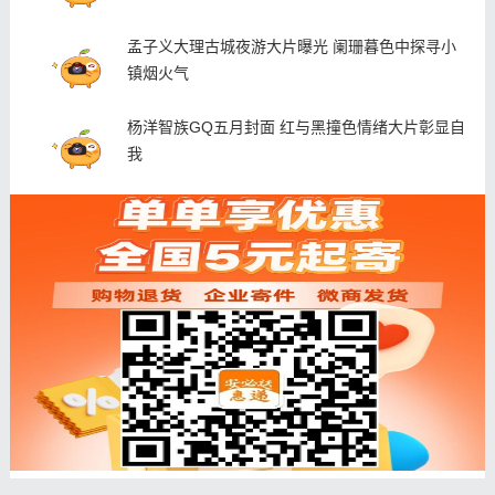
孟子义大理古城夜游大片曝光 阑珊暮色中探寻小
镇烟火气
杨洋智族GQ五月封面 红与黑撞色情绪大片彰显自
我