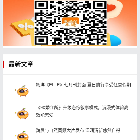
最新文章
杨洋《ELLE》七月刊封面 夏日航行享受惬意假期
《90婚介所》升级恋综叙事模式，沉浸式体验高
效能恋爱
魏晨与自然同频大片发布 温润清新悠然自得