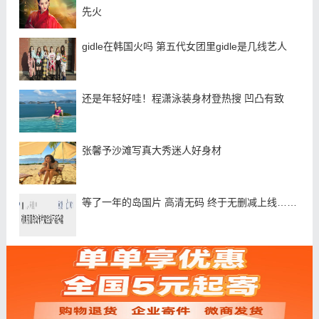
先火
gidle在韩国火吗 第五代女团里gidle是几线艺人
还是年轻好哇！程潇泳装身材登热搜 凹凸有致
张馨予沙滩写真大秀迷人好身材
等了一年的岛国片 高清无码 终于无删减上线……