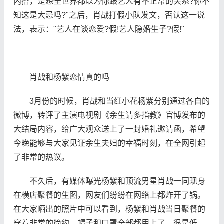
内搭，是想全世界都以为你跟艺人有不正常的关系?你不
知这是大忌吗?"之后，肖战打假小队发文，否认这一说
法，表示："艺人在谈恋爱?假!艺人隐婚生子?假!"
肖战和杨紫恋情真的吗
3月份的时候，肖战和当红小花杨紫分别通过各自的
微博，转评了主演电视剧《余生请多指教》官博发布的
大结局内容，给广大观众送上了一封婚礼邀请函，希望
今晚能够与大家见证余生夫妇的幸福时刻，在全网引起
了非常的热议。
不久后，有媒体曝光杨紫和顶流男星肖战一同现身
在横店聚餐的生图，网友们纷纷在网络上都炸开了锅。
在大家晒出的照片中可以看到，杨紫和肖战当日聚餐的
穿着非常的简约，帽子和口罩全部都用上了，很是低