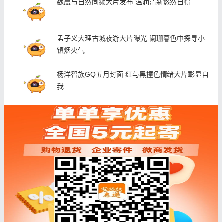
魏晨与自然同频大片发布 温润清新悠然自得
孟子义大理古城夜游大片曝光 阑珊暮色中探寻小
镇烟火气
杨洋智族GQ五月封面 红与黑撞色情绪大片彰显自
我