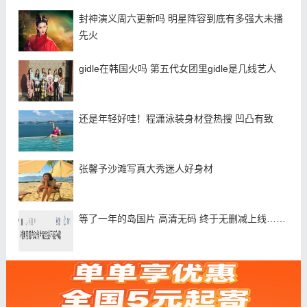
封神演义周六更新吗 明星阵容到底有多强大未播
先火
gidle在韩国火吗 第五代女团里gidle是几线艺人
还是年轻好哇！程潇泳装身材登热搜 凹凸有致
张馨予沙滩写真大秀迷人好身材
等了一年的岛国片 高清无码 终于无删减上线……