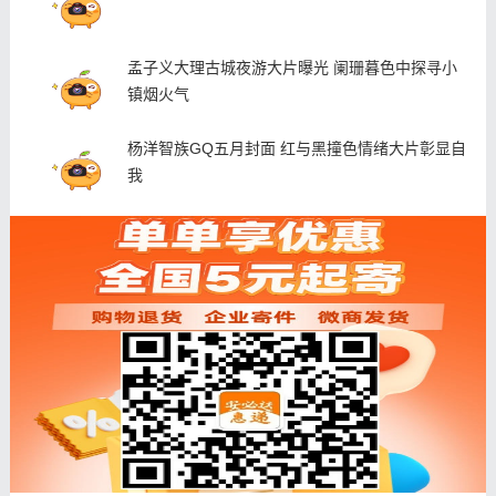
孟子义大理古城夜游大片曝光 阑珊暮色中探寻小
镇烟火气
杨洋智族GQ五月封面 红与黑撞色情绪大片彰显自
我