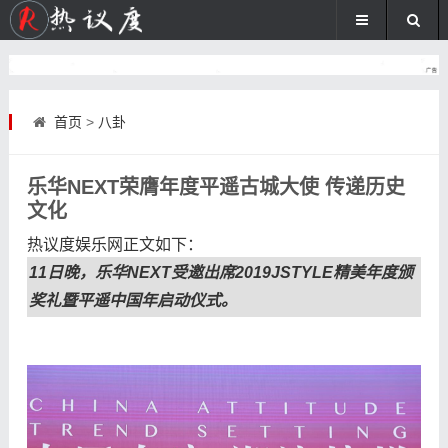
首页
>
八卦
乐华NEXT荣膺年度平遥古城大使 传递历史
文化
热议度娱乐网
正文如下
：
11日晚，乐华NEXT受邀出席2019JSTYLE精美年度颁
奖礼暨平遥中国年启动仪式。