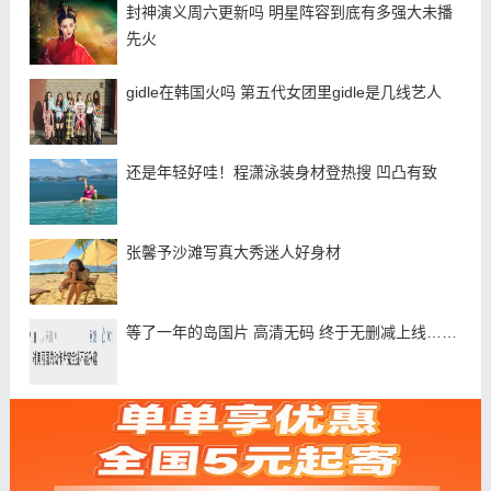
封神演义周六更新吗 明星阵容到底有多强大未播
先火
gidle在韩国火吗 第五代女团里gidle是几线艺人
还是年轻好哇！程潇泳装身材登热搜 凹凸有致
张馨予沙滩写真大秀迷人好身材
等了一年的岛国片 高清无码 终于无删减上线……