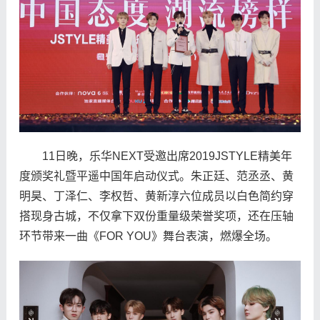
11日晚，乐华NEXT受邀出席2019JSTYLE精美年
度颁奖礼暨平遥中国年启动仪式。朱正廷、范丞丞、黄
明昊、丁泽仁、李权哲、黄新淳六位成员以白色简约穿
搭现身古城，不仅拿下双份重量级荣誉奖项，还在压轴
环节带来一曲《FOR YOU》舞台表演，燃爆全场。