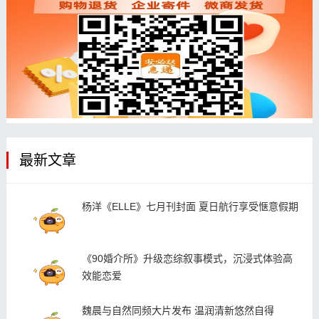
最新文章
杨洋《ELLE》七月刊封面 夏日航行享受惬意假期
《90婚介所》升级恋综叙事模式，沉浸式体验高
效能恋爱
魏晨与自然同频大片发布 温润清新悠然自得