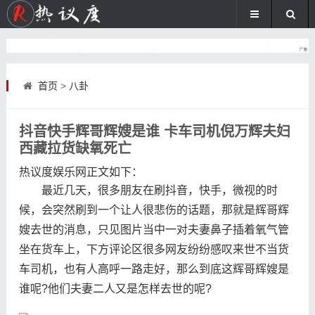
首页
>
八卦
抖音快手辉哥辉嫂是谁 卡车司机倪万辉夫妇
西藏拉货缺氧死亡
热议度娱乐网
正文如下
：
最近几天，很多朋友在刷抖音，快手，微视的时
候，会突然刷到一个让人很悲伤的话题，那就是辉哥辉
嫂去世的消息，只见图片当中一对夫妻鼻子插着氧气管
坐在货车上，下方评论区很多网友纷纷感叹来世不当货
车司机，也有人高呼一路走好，那么到底这辉哥辉嫂是
谁呢?他们夫妻二人又是怎样去世的呢?