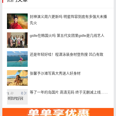
封神演义周六更新吗 明星阵容到底有多强大未播
先火
gidle在韩国火吗 第五代女团里gidle是几线艺人
还是年轻好哇！程潇泳装身材登热搜 凹凸有致
张馨予沙滩写真大秀迷人好身材
等了一年的岛国片 高清无码 终于无删减上线……