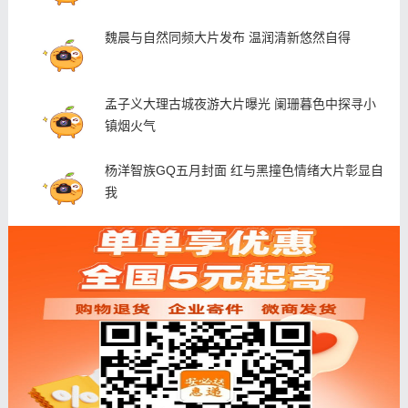
魏晨与自然同频大片发布 温润清新悠然自得
孟子义大理古城夜游大片曝光 阑珊暮色中探寻小
镇烟火气
杨洋智族GQ五月封面 红与黑撞色情绪大片彰显自
我