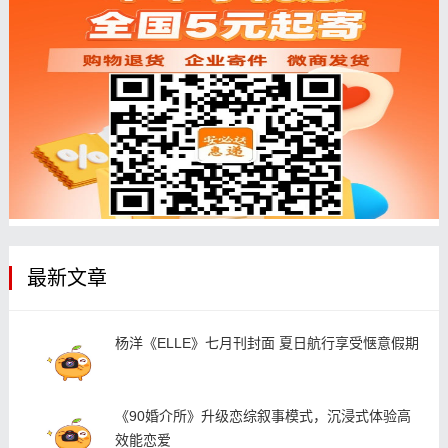
最新文章
杨洋《ELLE》七月刊封面 夏日航行享受惬意假期
《90婚介所》升级恋综叙事模式，沉浸式体验高
效能恋爱