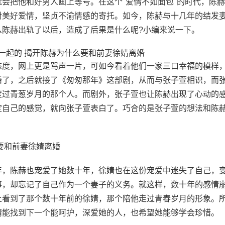
会把他和好男人画上等号。在这个"爱情不如面包"的时代，陈赫
对美好爱情，坚贞不渝情感的寄托。如今，陈赫与十几年的结发
么陈赫出轨了以后，造成了后果是什么呢?小编来说一下。
度，网上更是骂声一片，可如今看着他们一家三口幸福的模样
婚了，之后就接了《匆匆那年》这部剧，从而与张子萱相识，而
度过青葱岁月的那个人。而剧外，张子萱也让陈赫出现了心动的
定自己的感觉，就向张子萱表白了。巧合的是张子萱的想法和陈
，陈赫也宠爱了她数十年，徐婧也在这份宠爱中迷失了自己，
事，却忘记了自己作为一个妻子的义务。就这样，数十年的感情
上看到了那个数十年前的徐婧，那个陪他走过青春岁月的形象。
婧能找到下一个能呵护，深爱她的人，也希望她能够学会珍惜。