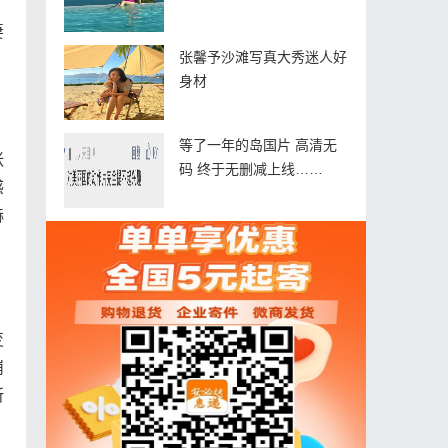
妻
张馨予沙滩写真大秀迷人好
身材
，
等了一年的岛国片 高清无
张
码 终于无删减上线……
感
赫
变
崩
所