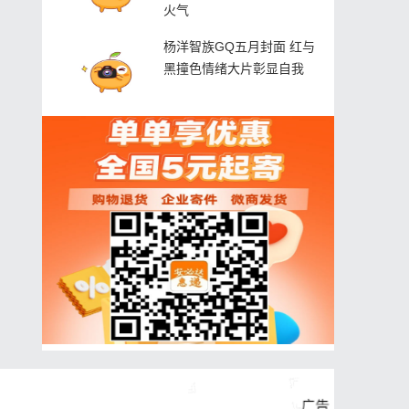
火气
杨洋智族GQ五月封面 红与
黑撞色情绪大片彰显自我