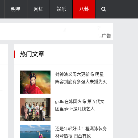
明星
网红
娱乐
八卦
热门文章
封神演义周六更新吗 明星
阵容到底有多强大未播先火
gidle在韩国火吗 第五代女
团里gidle是几线艺人
还是年轻好哇！程潇泳装身
，
材登热搜 凹凸有致