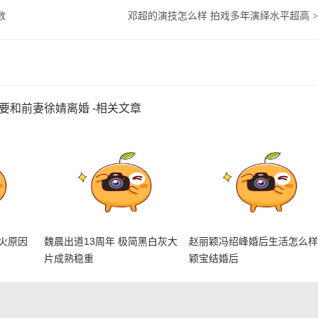
数
邓超的演技怎么样 拍戏多年演绎水平超高
>
要和前妻徐婧离婚 -相关文章
火原因
魏晨出道13周年 极简黑白灰大
赵丽颖冯绍峰婚后生活怎么
片成熟稳重
颖宝结婚后