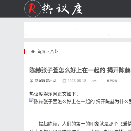
首页
>
八卦
陈赫张子萱怎么好上在一起的 揭开陈
热议度娱乐网
2023-08-18
八卦
我要投稿
热议度娱乐网
正文如下
：
提起陈赫，人们的第一的印象就是那个《爱情