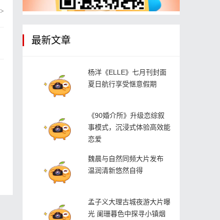
>
最新文章
杨洋《ELLE》七月刊封面
夏日航行享受惬意假期
《90婚介所》升级恋综叙
事模式，沉浸式体验高效能
恋爱
魏晨与自然同频大片发布
样
温润清新悠然自得
孟子义大理古城夜游大片曝
光 阑珊暮色中探寻小镇烟